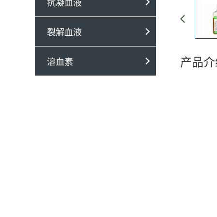
抗凝血液
裂解血液
产品介
溶血素