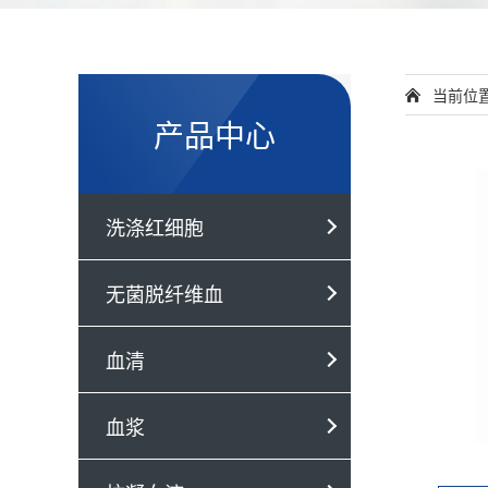
当前位
产品中心
洗涤红细胞
无菌脱纤维血
血清
血浆