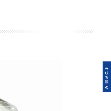
在
线
客
服